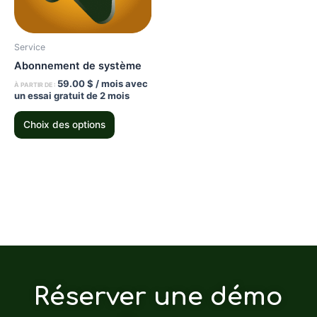
options
peuvent
être
Service
choisies
Abonnement de système
sur
59.00
$
/ mois avec
À PARTIR DE :
la
un essai gratuit de 2 mois
page
du
Choix des options
produit
Réserver une démo