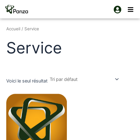
Aller
au
contenu
Accueil
/ Service
Service
Voici le seul résultat
Ce
produit
a
plusieurs
variations.
Les